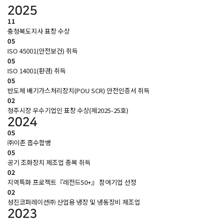
2025
11
충청북도지사 표창 수상
05
ISO 45001(안전보건) 취득
05
ISO 14001(환경) 취득
05
반도체 배기가스처리장치(POU SCR) 안전인증서 취득
02
청주시장 우수기업인 표창 수상(제2025-25호)
2024
05
㈜이존 흡수합병
05
공기 조화장치 제조업 종목 취득
02
지역특화 프로젝트『레전드50+』 참여기업 선정
02
성진코퍼레이션㈜ 산업용 냉장 및 냉동장비 제조업
2023