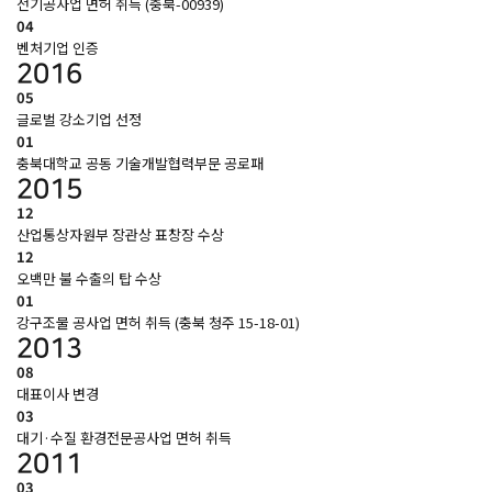
전기공사업 면허 취득 (충북-00939)
04
벤처기업 인증
2016
05
글로벌 강소기업 선정
01
충북대학교 공동 기술개발협력부문 공로패
2015
12
산업통상자원부 장관상 표창장 수상
12
오백만 불 수출의 탑 수상
01
강구조물 공사업 면허 취득 (충북 청주 15-18-01)
2013
08
대표이사 변경
03
대기·수질 환경전문공사업 면허 취득
2011
03