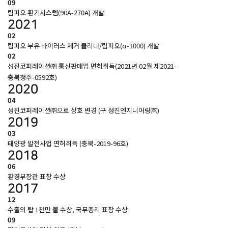
09
림피오 환기시스템(90A-270A) 개발
2021
02
림피오 부유 바이러스 제거 클리너/림피오(α-1000) 개발
02
성진코퍼레이션㈜ 통신판매업 면허취득(2021년 02월 제2021-
충북청주-0592호)
2020
04
성진코퍼레이션㈜으로 상호 변경 (구 성진엔지니어링㈜)
2019
03
태양광 발전사업 면허취득 (충북-2019-96호)
2018
06
환경부장관 표창 수상
2017
12
수출의 탑 1천만 불 수상, 국무총리 표창 수상
09