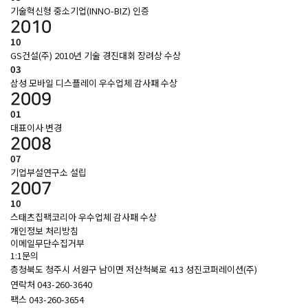
기술혁신형 중소기업(INNO-BIZ) 인증
2010
10
GS건설(주) 2010년 기술 경진대회 장려상 수상
03
삼성 모바일 디스플레이 우수업체 감사패 수상
2009
01
대표이사 변경
2008
07
기업부설연구소 설립
2007
10
스태츠칩팩코리아 우수업체 감사패 수상
개인정보 처리방침
이메일무단수집거부
1:1문의
층청북도 청주시 서원구 남이면 저산척북로 413 성진코퍼레이션(주)
연락처
 043-260-3640
팩스
 043-260-3654 