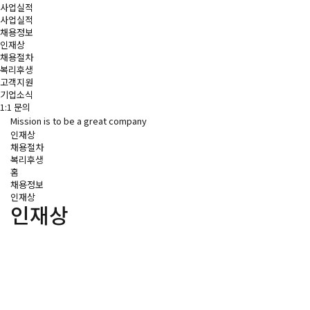
사업실적
사업실적
채용정보
인재상
채용절차
복리후생
고객지원
기업소식
1:1 문의
Mission is to be a great company
인재상
채용절차
복리후생
홈
채용정보
인재상
인재상
함께 나아가는 기업, 성진코퍼레이션㈜의 
꿈에 동참할 인재를 초대합니다.